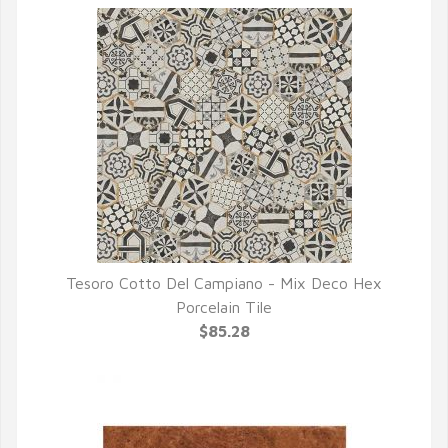
Tesoro Cotto Del Campiano - Mix Deco Hex
QUICK VIEW
Porcelain Tile
$85.28