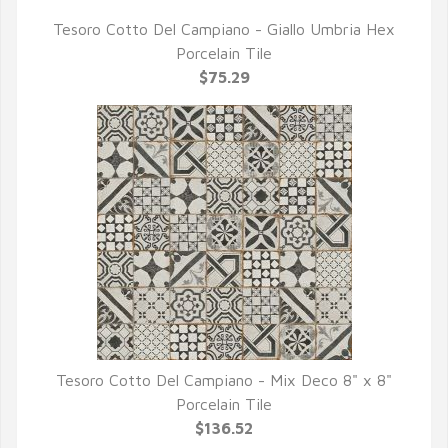
Tesoro Cotto Del Campiano - Giallo Umbria Hex
QUICK VIEW
Porcelain Tile
$75.29
Tesoro Cotto Del Campiano - Mix Deco 8" x 8"
QUICK VIEW
Porcelain Tile
$136.52