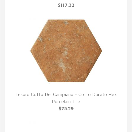
$117.32
Tesoro Cotto Del Campiano - Cotto Dorato Hex
QUICK VIEW
Porcelain Tile
$75.29