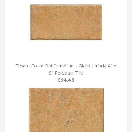
Tesoro Cotto Del Campiano - Giallo Umbria 4" x
QUICK VIEW
8" Porcelain Tile
$94.46