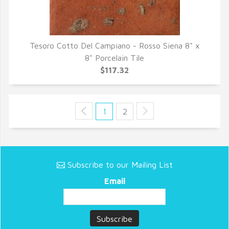
Tesoro Cotto Del Campiano - Rosso Siena 8" x
QUICK VIEW
8" Porcelain Tile
$117.32
1
2
Subscribe to our Mailing List
Email