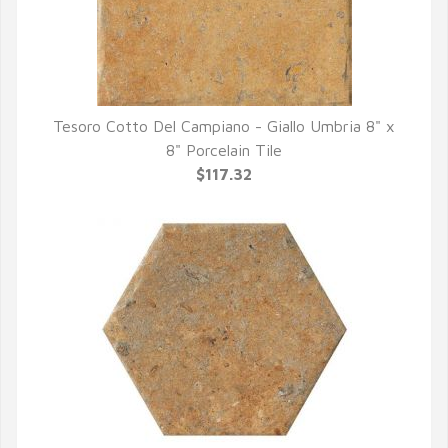
Tesoro Cotto Del Campiano - Giallo Umbria 8" x
QUICK VIEW
8" Porcelain Tile
$117.32