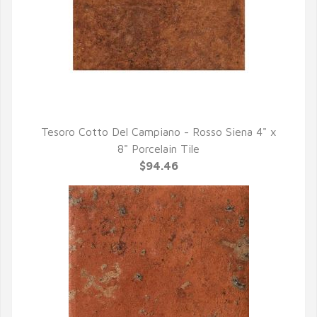
Tesoro Cotto Del Campiano - Rosso Siena 4" x
QUICK VIEW
8" Porcelain Tile
$94.46