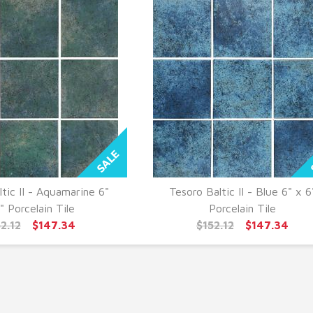
tic II - Aquamarine 6"
Tesoro Baltic II - Blue 6" x 6
UICK VIEW
QUICK VIEW
" Porcelain Tile
Porcelain Tile
2.12
$147.34
$152.12
$147.34