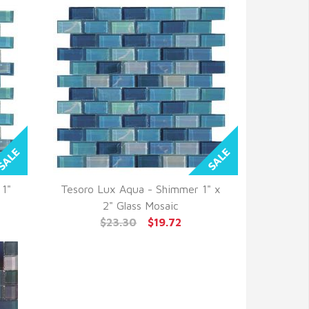
 1"
Tesoro Lux Aqua - Shimmer 1" x
QUICK VIEW
2" Glass Mosaic
$23.30
$19.72